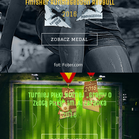
Finisher Runmageddon Redbull
2016
ZOBACZ MEDAL
Turniej Piłki Nożnej „gramy O
Złotą Piłkę” Im. A. Zaranka
2016