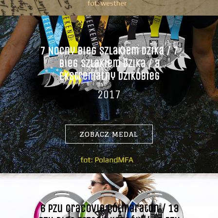
7 Nocny Bieg Szlakiem Dzika / 7
Bieg Szlakiem Dzika / 3
Ekstremalny Dzikobieg
2017
ZOBACZ MEDAL
6 Pzu Cracovia Półmaraton / 13