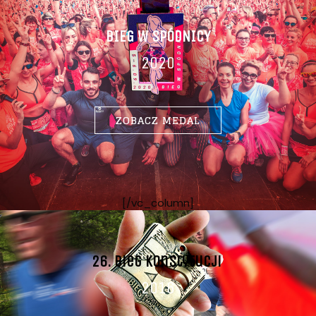
BIEG W SPÓDNICY
2020
ZOBACZ MEDAL
[/vc_column]
26. Bieg Konstytucji
2016