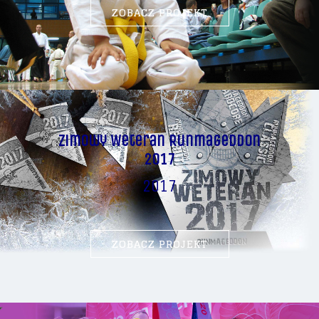
ZOBACZ PROJEKT
Zimowy Weteran Runmageddon
2017
2017
ZOBACZ PROJEKT