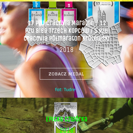
17 Pzu Cracovia Maraton / 12
Pzu Bieg Trzech Kopców / 5 Pzu
Cracovia Półmaraton Królewski
2018
ZOBACZ MEDAL
Epicka Czwórka
2018