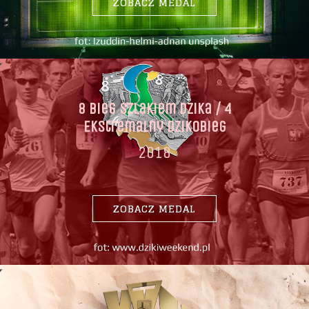
ZOBACZ MEDAL
8 Bieg Szlakiem Dzika / 4
Ekstremalny Dzikobieg
2018
ZOBACZ MEDAL