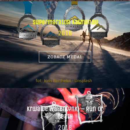
Supermaraton Katmandu
2018
ZOBACZ MEDAL
Krwawe Walentynki – Run Or
Death
2018