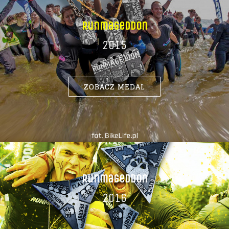
Runmageddon
2015
ZOBACZ MEDAL
Runmageddon
2016