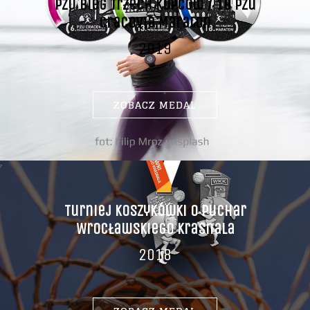
Pzu Bieg Trzech Kopców / 18 Pzu
Cracovia Maraton
2019
ZOBACZ MEDAL
Turniej Koszykówki O Puchar
Wrocławskiego Krasnala
2018