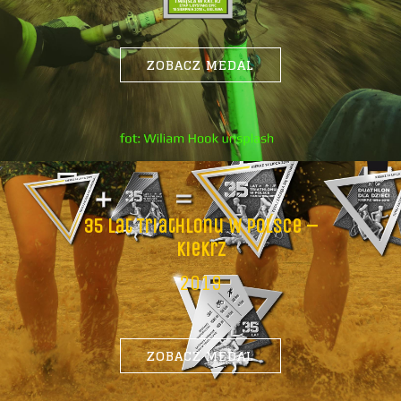
ZOBACZ MEDAL
35 Lat Triathlonu W Polsce –
Kiekrz
2019
ZOBACZ MEDAL