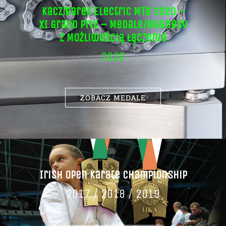
Kaczmarek Electric MTB 2020 –
XI Grand Prix – Medale/magnesy
Z Możliwością Łączenia
2020
ZOBACZ MEDALE
Irish Open Karate Championship
2017 / 2018 / 2019