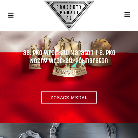
36. PKO Wrocław Maraton I 6. PKO
Nocny Wrocław Półmaraton
2018
ZOBACZ MEDAL