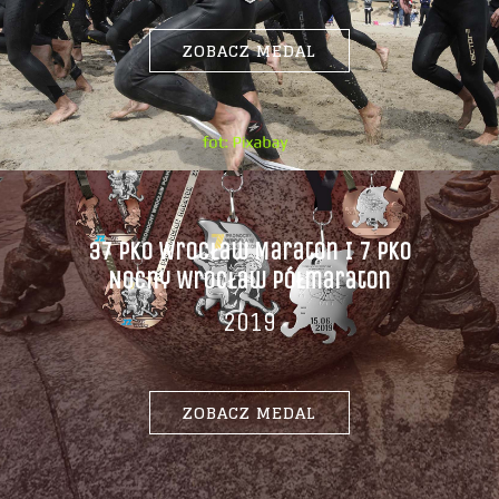
ZOBACZ MEDAL
37 PKO Wrocław Maraton I 7 PKO
Nocny Wrocław Półmaraton
2019
ZOBACZ MEDAL