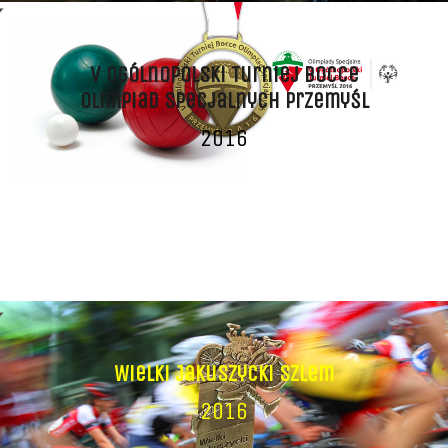
V Ogólnopolski Turniej Bocce
Olimpiad Specjalnych Przemyśl
2016
ZOBACZ MEDAL
Wielki Jakuszycki Szlem
2016