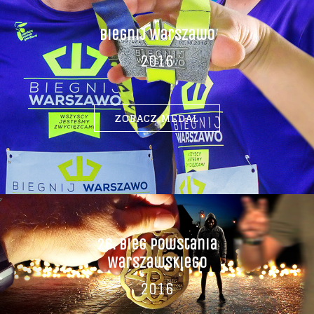
Biegnij Warszawo
2016
ZOBACZ MEDAL
26. Bieg Powstania
Warszawskiego
2016