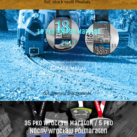
18 Pko Poznań Maraton
2017
ZOBACZ MEDAL
35 Pko Wrocław Maraton / 5 Pko
Nocny Wrocław Półmaraton