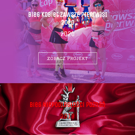
Bieg Kobiet ZAWSZE PIER[W]SI
2020
2020
ZOBACZ PROJEKT
Bieg Niepodległości Poznań
2019