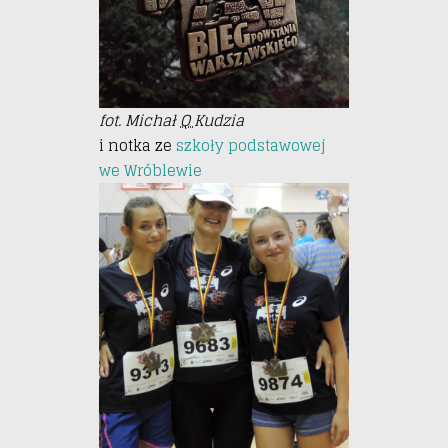
fot. Michał
Q
Kudzia
i notka ze
szkoły podstawowej
we Wróblewie