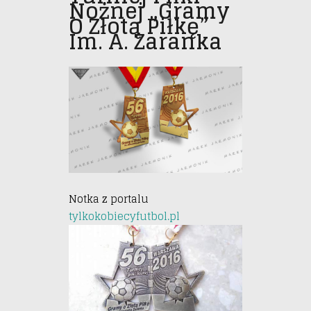
Nożnej „Gramy
O Złotą Piłkę”
Im. A. Zaranka
Notka z portalu
tylkokobiecyfutbol.pl