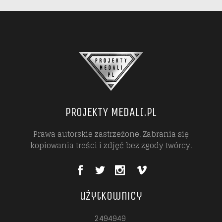
PROJEKTY MEDALI.PL
Prawa autorskie zastrzeżone. Zabrania się
kopiowania treści i zdjęć bez zgody twórcy.
użytkownicy
2494949