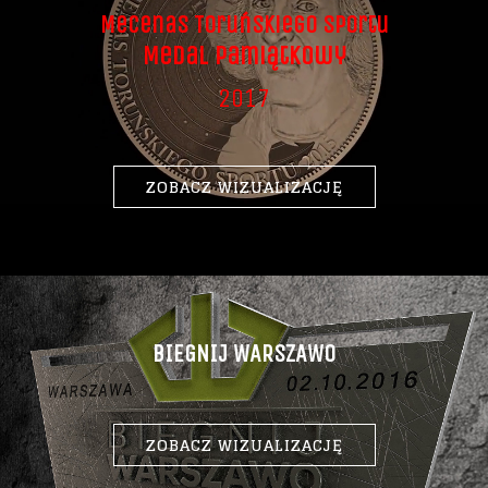
Mecenas Toruńskiego Sportu
Medal Pamiątkowy
2017
ZOBACZ WIZUALIZACJĘ
BIEGNIJ WARSZAWO
ZOBACZ WIZUALIZACJĘ