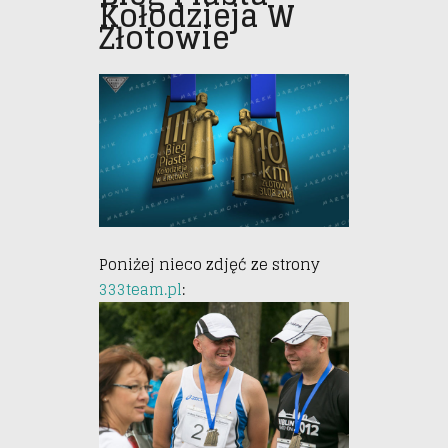
Kołodzieja W
Złotowie
Poniżej nieco zdjęć ze strony
333team.pl
: