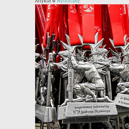
Artykuł w
Wyborczej
: