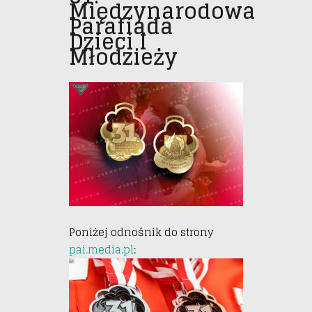
Międzynarodowa
Parafiada
Dzieci I
Młodzieży
Poniżej odnośnik do strony
pai.media.pl
: