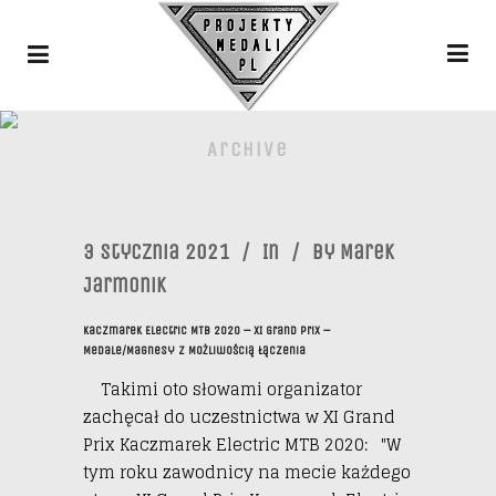
Archive
3 Stycznia 2021
In
By
Marek
Jarmonik
Kaczmarek Electric MTB 2020 – XI Grand Prix –
Medale/magnesy Z Możliwością Łączenia
Takimi oto słowami organizator
zachęcał do uczestnictwa w XI Grand
Prix Kaczmarek Electric MTB 2020: "W
tym roku zawodnicy na mecie każdego