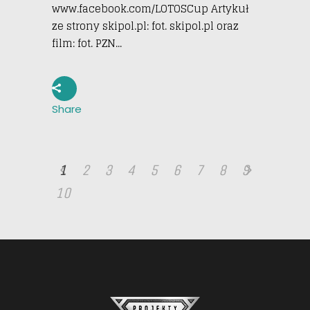
www.facebook.com/LOTOSCup Artykuł
ze strony skipol.pl: fot. skipol.pl oraz
film: fot. PZN...
Share
1
2
3
4
5
6
7
8
9
10