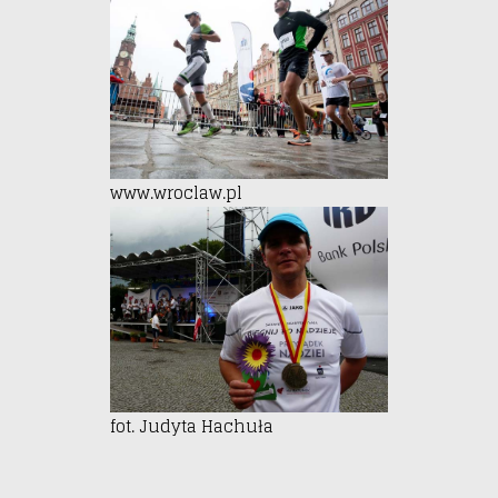
www.wroclaw.pl
fot. Judyta Hachuła