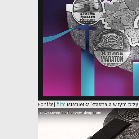
Poniżej
film
(statuetka krasnala w tym przy