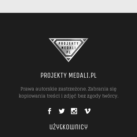
PROJEKTY MEDALI.PL
Prawa autorskie zastrzeżone. Zabrania się
kopiowania treści i zdjęć bez zgody twórcy.
użytkownicy