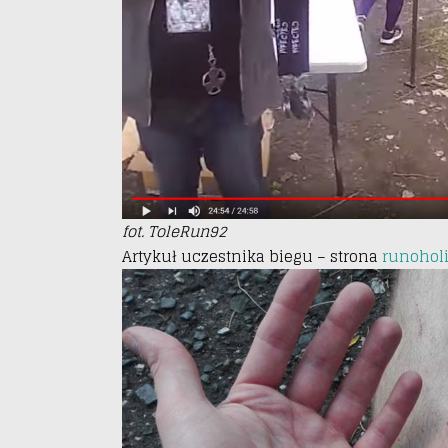
fot. ToleRun92
Artykuł uczestnika biegu – strona
runoholi