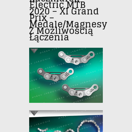
Electric MTB
2020 – XI Grand
Prix –
Medale/magnesy
Z Możliwością
Łączenia