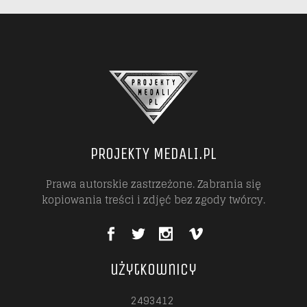
PROJEKTY MEDALI.PL
Prawa autorskie zastrzeżone. Zabrania się
kopiowania treści i zdjęć bez zgody twórcy.
użytkownicy
2493412