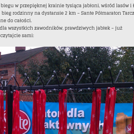
iegu w przepięknej krainie tysiąca jabłoni, wśród lasów i ł
b bieg rodzinny na dystansie 2 km – Sante Półmaraton Tarc
ne do całości.
 dla wszystkich zawodników, prawdziwych jabłek – już
czytajcie sami: