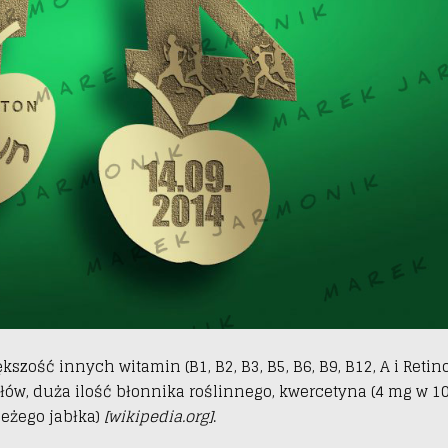
zość innych witamin (B1, B2, B3, B5, B6, B9, B12, A i Retino
erałów, duża ilość błonnika roślinnego, kwercetyna (4 mg w 1
ieżego jabłka)
[wikipedia.org]
.