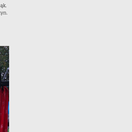
ąk,
zyn.