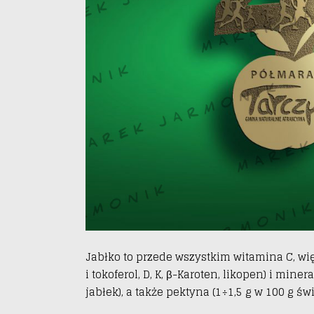
Jabłko to przede wszystkim witamina C, więks
i tokoferol, D, K, β-Karoten, likopen) i min
jabłek), a także pektyna
(1÷1,5 g w 100 g św