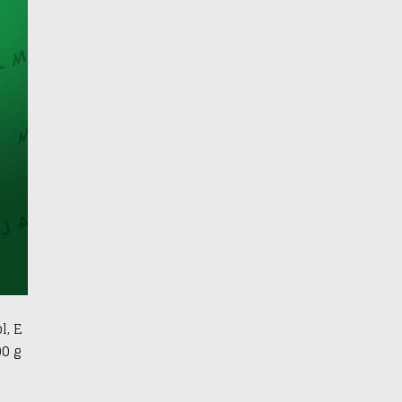
l, E
00 g