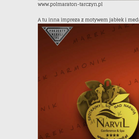
www.polmaraton-tarczyn.pl
A tu inna impreza z motywem jabłek i med