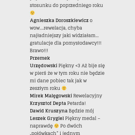
stosunku do poprzedniego roku
Agnieszka Doroszkiewicz
o
wow….rewelacja, chyba
najładniejszy jaki widziałam…
gratulacje dla pomysłodawcy!!!
Brawo!!!
Przemek
Urzędowski
Piękny <3 Aż bije się
w pierś że w tym roku nie będzie
mi dane pobiec tak jak w
zeszłym roku
Mirek Malęgowski
Rewelacyjny
Krzysztof Depta
Petarda!
Dawid Kruszyna
Będzie mój
Leszek Grygiel
Piękny medal –
naprawdę
Po dwóch
„połówkach” i jednym