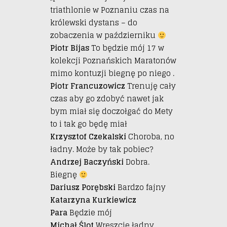
triathlonie w Poznaniu czas na
królewski dystans – do
zobaczenia w październiku
Piotr Bijas
To będzie mój 17 w
kolekcji Poznańskich Maratonów
mimo kontuzji biegnę po niego .
Piotr Francuzowicz
Trenuję cały
czas aby go zdobyć nawet jak
bym miał się doczołgać do Mety
to i tak go będę miał
Krzysztof Czekalski
Choroba, no
ładny. Może by tak pobiec?
Andrzej Baczyński
Dobra.
Biegnę
Dariusz Porębski
Bardzo fajny
Katarzyna Kurkiewicz
Para
Będzie mój
Michał Ślot
Wreszcie ładny