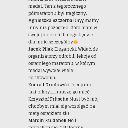
medal. Ten z tegorocznego
półmaratonu był tragiczny.
Agnieszka Szczerbal
Oryginalny
inny niż pozostałe które mam w
swojej kolekcji dlatego będzie
dla mnie szczególny
Jacek Pilak
Elegancki. Widać, że
organizatorzy odrobili lekcje od
ostatniego maratonu, w którym
medal wywołał wiele
kontrowersji.
Konrad Grudowski
Jeeejuuu
jaki pikny…… muszę go mieć.
Krzysztof Fritsche
Musi być mój,
choćbym miał się wczołgać na
metę ostatkiem sił!
Marcin Kuldanek
No i
fantastycznie. Ostateczny