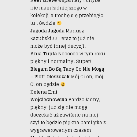
Neer Greve
wspaniały ! chyba
nie mam ładniejszego w
kolekcji, a trochę się przebiegło
tu i ówdzie
Jagoda Jagoda
Mariusz
Kazubski!!!! Teraz to już nie
może być innej decyzji!
Ania Tupta
Noooooo w tym roku
piękny i normalny! Super!
Biegam Bo Są Tacy Co Nie Mogą
– Piotr Oleszczak
Mój Ci on, mój
Ci on będzie
Helena Emi
Wojciechowska
Bardzo ładny,
piękny już się nie mogę
doczekać aż zawiśnie na mej
szyi to będzie piękna pamiątka z
wygrawerowanym czasem