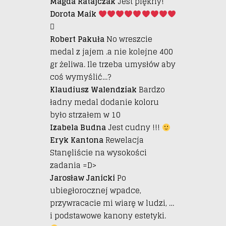
Magda Ratajczak
Jest piękny!
Dorota Maik

Robert Pakuła
No wreszcie
medal z jajem .a nie kolejne 400
gr żeliwa. Ile trzeba umysłów aby
coś wymyślić…?
Klaudiusz Walendziak
Bardzo
ładny medal dodanie koloru
było strzałem w 10
Izabela Budna
Jest cudny !!!
Eryk Kantona
Rewelacja
Stanęliście na wysokości
zadania =D>
Jarosław Janicki
Po
ubiegłorocznej wpadce,
przywracacie mi wiarę w ludzi, …
i podstawowe kanony estetyki.