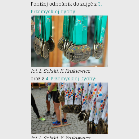
Poniżej odnośnik do zdjęć z
3.
Przemyskiej Dychy
:
fot. Ł. Solski, K. Krukiewicz
oraz z
4. Przemyskiej Dychy
:
fot. Ł. Solski, K. Krukiewicz